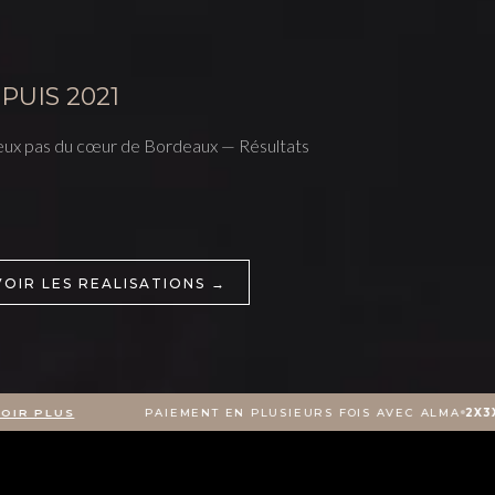
PUIS 2021
eux pas du cœur de Bordeaux — Résultats
VOIR LES REALISATIONS →
US
PAIEMENT EN PLUSIEURS FOIS AVEC ALMA
2X
3X
4X
10X
1