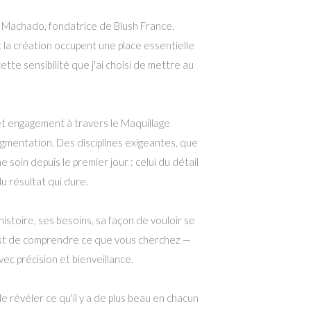
 Machado, fondatrice de Blush France.
et la création occupent une place essentielle
ette sensibilité que j'ai choisi de mettre au
cet engagement à travers le Maquillage
igmentation. Des disciplines exigeantes, que
 soin depuis le premier jour : celui du détail
du résultat qui dure.
istoire, ses besoins, sa façon de vouloir se
est de comprendre ce que vous cherchez —
vec précision et bienveillance.
de révéler ce qu'il y a de plus beau en chacun