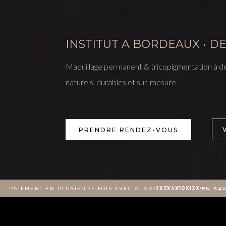
INSTITUT A BORDEAUX • DE
Maquillage permanent & tricopigmentation à d
naturels, durables et sur-mesure
PRENDRE RENDEZ-VOUS
MENT EN PLUSIEURS FOIS AVEC ALMA
2X
3X
4X
10X
12X
EN SAVOIR PL