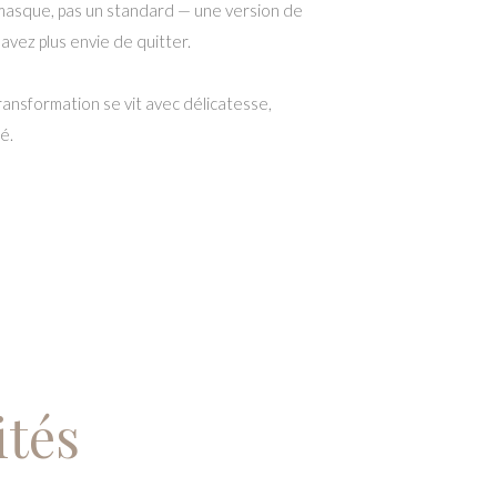
 masque, pas un standard — une version de
vez plus envie de quitter.
ransformation se vit avec délicatesse,
é.
ités