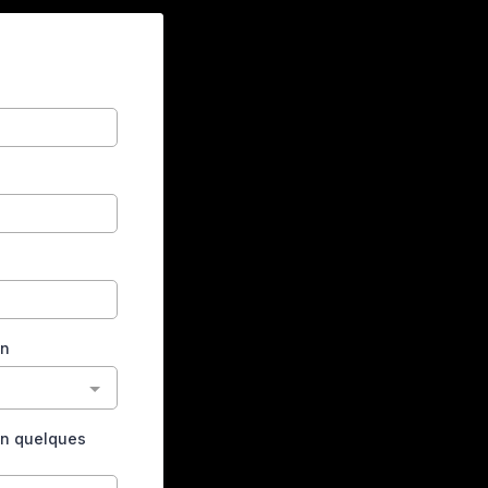
Les demand
sont nombre
Renseignez vos coordonnées, dans le for
vous recontacterons au plus vite pour v
Merci !
on
en quelques