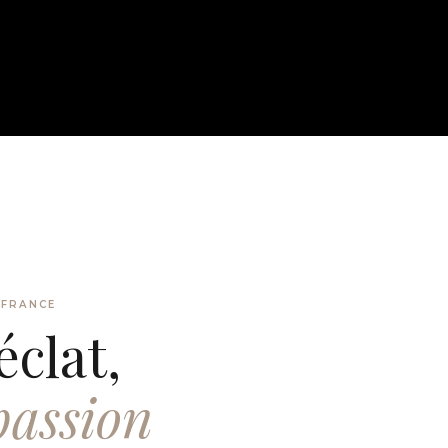
 FRANCE
éclat,
passion