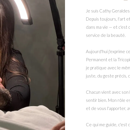
Je suis Cathy Geraldes
Depuis toujours, l'art 
dans ma vie — et c'est c
service de la beauté.
Aujourd'hui j'exprime 
Permanent et la Tricop
je pratique avec le même
juste, du geste précis, 
Chacun vient avec son h
sentir bien. Mon rôle 
et de vous l'apporter, a
Ce qui me guide, c'est 